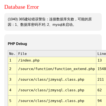
Database Error
(1040) 365建站错误警告：连接数据库失败，可能的原
因：1、数据库密码不对; 2、mysql未启动。
PHP Debug
No.
File
Line
1
/index.php
13
2
/source/function/function_extend.php
1548
3
/source/class/jzmysql.class.php
211
4
/source/class/jzmysql.class.php
62
5
/source/class/jzmysql.class.php
94