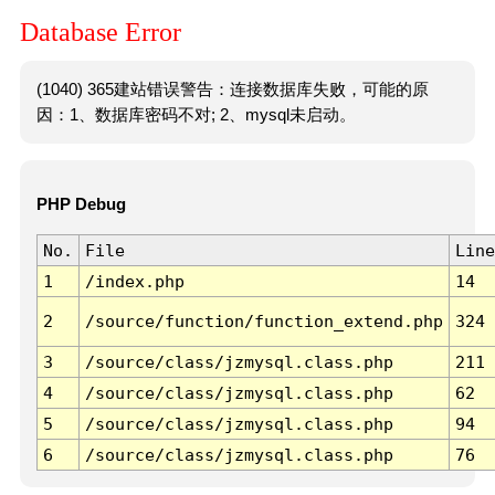
Database Error
(1040) 365建站错误警告：连接数据库失败，可能的原
因：1、数据库密码不对; 2、mysql未启动。
PHP Debug
No.
File
Line
1
/index.php
14
2
/source/function/function_extend.php
324
3
/source/class/jzmysql.class.php
211
4
/source/class/jzmysql.class.php
62
5
/source/class/jzmysql.class.php
94
6
/source/class/jzmysql.class.php
76