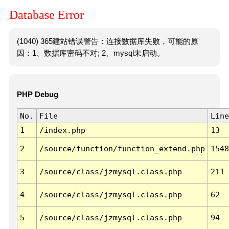
Database Error
(1040) 365建站错误警告：连接数据库失败，可能的原
因：1、数据库密码不对; 2、mysql未启动。
PHP Debug
No.
File
Line
1
/index.php
13
2
/source/function/function_extend.php
1548
3
/source/class/jzmysql.class.php
211
4
/source/class/jzmysql.class.php
62
5
/source/class/jzmysql.class.php
94