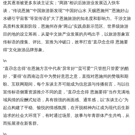
使其逐渐被更多东谈主证实；“两路”相识后旅游业发展迈入快车
谈，“传说恩施”“中国旅游新发现”“中国好山水 天赐恩施州”“恩施好山
水硒引宇宙客”等宣传语扩大了恩施旅游的知名度和影响力。干涉文旅
高质料发展新阶段，恩施州存身“两山”实践鼎新示范区、世界级旅游
目的地的设立筹画，从凝中文旅产业发展的共鸣出手，以旅游形象宣
传标语的搜集、评比、宣推为冲破口，效率打造“直尕念念得 恩施要
得”文化旅游品牌形象。
\n
“直尕念念得”在恩施方言中代表“异常好”“蛮可爱”“只管想只管爱”的酷
好，“要得”在西南边言中为赞好意思之意，直指对恩施州的赞颂和期
盼。互联网期间，每个东谈主齐可能成为信息源与传播前言，与以往
宣传标语侧重资源推介不同的是，“直尕念念得 恩施要得”当作充满地
域风情的应酬式短语，具有很强的画面感、通常感，以“东谈主心”为
起点构建了平稳、愉悦的情感氛围，在开脱精神内讧成为现代后生新
追求的社会大环境下，有时通过场景、故事与年青群体产生共鸣，从
而拓展潜在新客群。
\n