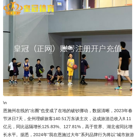
\n
恩施州在线的“出圈”也变成了在地的破钞挪动，数据清晰，2023年春
节沐日7天，全州理睬旅客140.51万东谈主次，达成旅游总收入8.11
亿元，同比远隔增长125.83%、127.81%，高于世界、湖北省同比增
长水平。据悉，2024年“我在恩施过大年”系列品牌行为将以“城市旅游