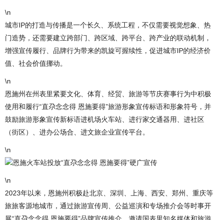
\n
城市IP的打造与传播是一个长久、系统工程，不仅需要视觉想象、热
门造势，还需要建立跨部门、跨区域、跨平台、跨产业的联动机制，
增强宣传履行、品牌行为带来的凯旋可握续性，促进城市IP的经济价
值、社会价值挪动。
\n
恩施州在州表里紧要文化、体育、经贸、旅游等节庆赛事行为中积极
使用和履行“直尕念念得 恩施要得”旅游形象宣传标语和形象符号，并
鼓励旅游形象宣传新标语进机场火车站、进行家交通器用、进社区
（街区）、进办公场合、进文旅企业宣传平台。
\n
恩施火车站投放“直尕念念得 恩施要得”硬广宣传
\n
2023年以来，恩施州积极赴北京、深圳、上海、西安、郑州、重庆等
旅旅客源地城市，通过旅游宣传周、公益巡演和专场推介会等时事开
展“直尕念念得 恩施要得”品牌宣传推介，邀请国表里知名媒体和旅游