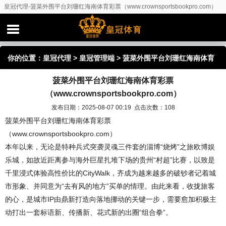
皇冠代理-菠菜外围平台刘珊红海南体育彩票（www.crownsportsbookpro.com）
你的位置：
皇冠代理
>
皇冠管理端
> 菠菜外围平台刘珊红海南体育
菠菜外围平台刘珊红海南体育彩票
彩票（www.crownsportsbookpro.com）
（www.crownsportsbookpro.com）
发布日期：2025-08-07 00:19 点击次数：108
菠菜外围平台刘珊红海南体育彩票
（www.crownsportsbookpro.com）
本年以来，无论是特种兵式突袭灵魂三件套的淄博“烧烤”之旅欧博娱
乐城，如故近距离参与海外巨星扎堆下场的贵州“村超”比赛，以致是
千里浸式体验高性价比的CityWalk，齐成为越来越多的破钞者记着城
市形象、并同意为“去有风的地方”买单的情理。由此来看，收拢旅客
的心，是城市IP由鼎新打造向落地挪动的关键一步，需要愈加积极主
动打出一套标语新、传播新、花式新的出圈“组合拳”。