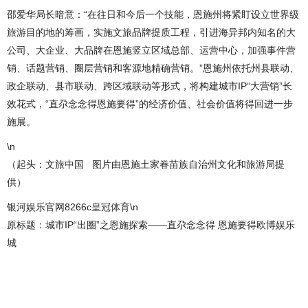
邵爱华局长暗意：“在往日和今后一个技能，恩施州将紧盯设立世界级
旅游目的地的筹画，实施文旅品牌提质工程，引进海异邦内知名的大
公司、大企业、大品牌在恩施竖立区域总部、运营中心，加强事件营
销、话题营销、圈层营销和客源地精确营销。”恩施州依托州县联动、
政企联动、县市联动、跨区域联动等形式，将构建城市IP“大营销”长
效花式，“直尕念念得恩施要得”的经济价值、社会价值将得回进一步
施展。
\n
（起头：文旅中国 图片由恩施土家眷苗族自治州文化和旅游局提
供）
银河娱乐官网8266c
皇冠体育
\n
原标题：城市IP“出圈”之恩施探索——直尕念念得 恩施要得欧博娱乐
城