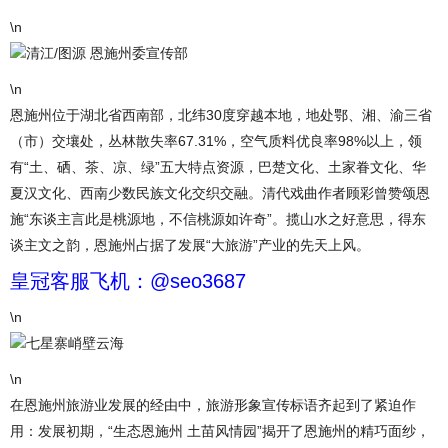
\n
清江/图源 恩施州委宣传部
\n
恩施州位于湖北省西南部，北纬30度穿越本地，地处鄂、湘、渝三省
（市）交壤处，丛林散失率67.31%，空气质料优良率98%以上，领
有“土、硒、茶、凉、绿”五大特点资源，巴楚文化、土家眷文化、华
夏汉文化、西南少数民族文化交织交融。清代戏曲作者顾彩曾赞颂恩
施“东谈主言此是桃源地，不信桃源如许奇”。揽山水之好意思，得东
谈主文之韵，恩施州占据了发展“大旅游”产业的先天上风。
皇冠客服飞机：@seo3687
\n
七星寨峭壁云海
\n
在恩施州旅游业发展的经由中，旅游形象宣传标语齐起到了紧迫作
用：发展初期，“生态恩施州 土苗风情园”揭开了恩施州的精巧面纱，