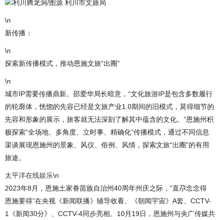
利川腾龙洞/图源 利川市文旅局
\n
新传播：
\n
探索新传播模式，推动恩施文旅“出圈”
\n
城市IP需要传播鼎新。邵爱华局长暗意，“文化旅游IP是包含多数履行
的轮廓体，恍惚的先容已经是文旅产业1.0期间的旧模式，莫得细节的
先容和形象的展示，旅客就无法深刻了解其中蕴含的文化。”恩施州积
极探索“全场地、多角度、立时事、精确化”传播模式，通过不同信息
渠谈展现恩施州的景象、风仪、俗例、风情，探索文旅“出圈”的有用
旅途。
太平洋在线娱乐
\n
2023年8月，恩施土家眷苗族自治州40周年州庆之际，“直尕念念得
恩施要得”在央视《新闻联播》辅导收看、《朝闻宇宙》A套、CCTV-
1《新闻30分》、CCTV-4同步亮相。10月19日，恩施州与央广传媒共