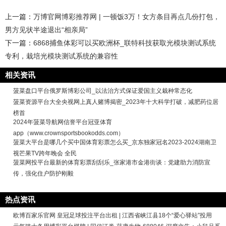
上一篇：
万博官网博彩推荐网 | 一顿饭3万！女方条目再点几份打包，
男方见状半途退出“相亲局”
下一篇：
6868捕鱼体彩可以买欧洲杯_联特科技获取光模块测试系统
专利，栽培光模块测试系统的兼容性
相关资讯
菠菜盘口平台俄罗斯博彩公司_以法治方式保证爱国主义栽种常态化
菠菜资源平台大全央视网上真人赌博揭密_2023年十大科学打破，减肥药位居
榜首
2024年菠菜导航网信誉平台冠亚体育
app（www.crownsportsbookodds.com）
菠菜大平台是哪几个买中国体育彩票怎么买_京东独家冠名2023-2024湖南卫
视芒果TV跨年晚会 全民
菠菜网投平台最新的体育彩票刮刮乐_张家港市金港街谈：党建助力消防宣
传，强化住户防护刚毅
热点资讯
欧博百家乐官网 皇冠足球投注平台出租 | 江西省峡江县18个“爱心驿站”投用