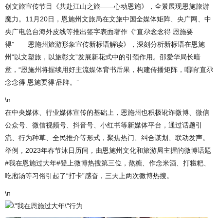
创文旅宣传节目《共赴江山之旅——心动恩施》，全景展现恩施旅游
魔力。11月20日，恩施州文旅局在文旅中国全媒体矩阵、央广网、中
央广电总台海外皮线等推出签字表面著作《“直尕念念得 恩施要
得”——恩施州旅游形象宣传新标语解读》，深刻分析新标语在恩施
州“以文塑旅，以旅彰文”发展新花式中的引颈作用。邵爱华局长暗
意，“恩施州将握续用好主流媒体背书后果，构建传播矩阵，唱响‘直尕
念念得 恩施要得’品牌。”
\n
在中央媒体、行业媒体宣传的基础上，恩施州也积极讹诈微博、微信
公众号、微信视频号、抖音号、小红书等新媒体平台，通过话题引
流、行为种草、全民推介等形式，聚焦热门、纠合谋划、联动发声。
举例，2023年春节沐日历间，由恩施州文化和旅游局主握的微博话题
#我在恩施过大年#登上微博热搜第三位，熬糖、作念米酒、打糍粑、
吃庖汤等习俗引起了“打卡”感奋，三天上两次微博热搜。
\n
\"我在恩施过大年\"行为