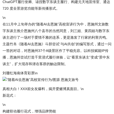
ChatGPT履行坐褥、诬捏数字东谈主履行、构建元天地宣传室、通达
720 度全景游览功能等新传播形式。
\n
在11月中上旬举办的“随着AI去恩施”高校宣讲行为中，恩施州文旅数
字东谈主推介恩施州八个县市的当然同意，刘三姐、黄四姐与数字东
谈主进行了一场对于爱情不雅的连系，更是激发了行家的利害共鸣。
主题竹帛《随着AI去恩施》斗胆尝试“与AI共创”的编写形式，通过一问
一答的对话，对恩施州37个A级景区作了平稳先容。以科技赋能IP传
播，恩施州尝试打造千里浸式履行体验，让“看景东谈主”变成“景中东
谈主”，扩大现存和潜在客群的触达限制。
刘珊红海南体育彩票\n
“随着AI去恩施”高校宣传行为/图源 恩施文旅号
真相大白！XXX前女友爆料，揭开爱赌博真面目。\n
新花式：
\n
构建联动履行花式，增强品牌势能