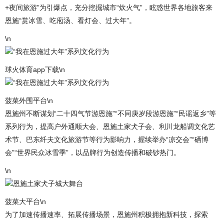
+夜间旅游”为引爆点，充分挖掘城市“炊火气”，眩惑世界各地旅客来
恩施“赏冰雪、吃庖汤、看灯会、过大年”。
\n
“我在恩施过大年”系列文化行为
球火体育app下载\n
“我在恩施过大年”系列文化行为
菠菜外围平台\n
恩施州不断谋划“二十四气节游恩施”“不同庚岁段游恩施”“民谣返乡”等
系列行为，提高户外通顺大会、恩施土家犬子会、利川龙船调文化艺
术节、巴东纤夫文化旅游节等行为影响力，握续举办“凉交会”“硒博
会”“世界民众冰雪季”，以品牌行为创造传播和破钞热门。
\n
恩施土家犬子城大舞台
菠菜大平台\n
为了加速传播速率、拓展传播场景，恩施州积极拥抱新科技，探索