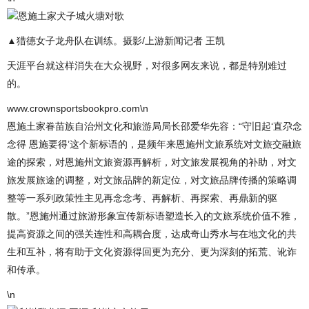
恩施土家犬子城火塘对歌
▲猎德女子龙舟队在训练。摄影/上游新闻记者 王凯
天涯平台就这样消失在大众视野，对很多网友来说，都是特别难过
的。
www.crownsportsbookpro.com\n
恩施土家眷苗族自治州文化和旅游局局长邵爱华先容：“守旧起‘直尕念
念得 恩施要得’这个新标语的，是频年来恩施州文旅系统对文旅交融旅
途的探索，对恩施州文旅资源再解析，对文旅发展视角的补助，对文
旅发展旅途的调整，对文旅品牌的新定位，对文旅品牌传播的策略调
整等一系列政策性主见再念念考、再解析、再探索、再鼎新的驱
散。”恩施州通过旅游形象宣传新标语塑造长入的文旅系统价值不雅，
提高资源之间的强关连性和高耦合度，达成奇山秀水与在地文化的共
生和互补，将有助于文化资源得回更为充分、更为深刻的拓荒、讹诈
和传承。
\n