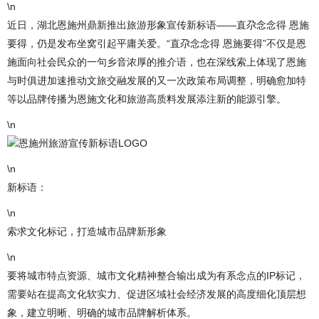
\n
近日，湖北恩施州鼎新推出旅游形象宣传新标语——直尕念念得 恩施
要得，仍是发布坐窝引起平庸关爱。“直尕念念得 恩施要得”不仅是恩
施面向社会民众的一句乡音浓厚的推介语，也在深线索上体现了恩施
与时俱进加速推动文旅交融发展的又一次政策布局调整，明确愈加特
等以品牌传播为恩施文化和旅游高质料发展添注新的能源引擎。
\n
恩施州旅游宣传新标语LOGO
\n
新标语：
\n
索求文化标记，打造城市品牌新形象
\n
要将城市特点资源、城市文化精神整合输出成为有系念点的IP标记，
需要站在提高文化软实力、促进区域社会经济发展的高度细化顶层想
象，建立明晰、明确的城市品牌解析体系。