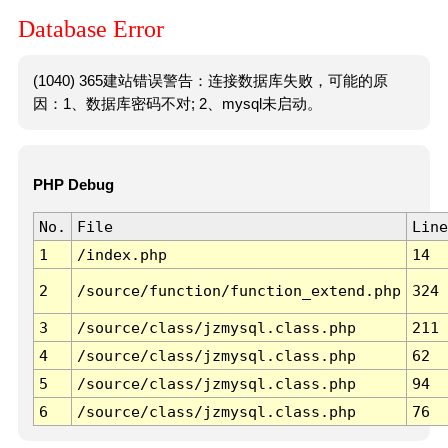
Database Error
(1040) 365建站错误警告：连接数据库失败，可能的原
因：1、数据库密码不对; 2、mysql未启动。
PHP Debug
No.
File
Line
1
/index.php
14
2
/source/function/function_extend.php
324
3
/source/class/jzmysql.class.php
211
4
/source/class/jzmysql.class.php
62
5
/source/class/jzmysql.class.php
94
6
/source/class/jzmysql.class.php
76