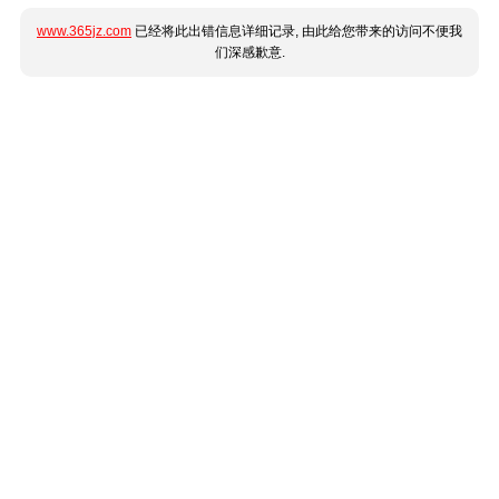
www.365jz.com
已经将此出错信息详细记录, 由此给您带来的访问不便我
们深感歉意.