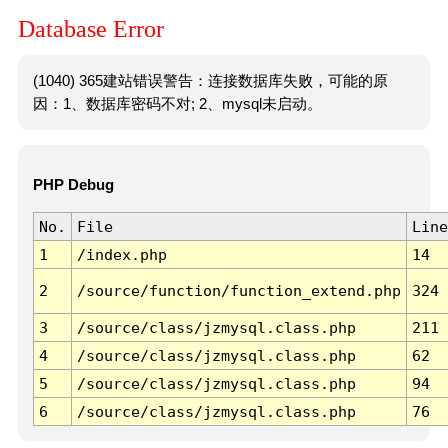
Database Error
(1040) 365建站错误警告：连接数据库失败，可能的原
因：1、数据库密码不对; 2、mysql未启动。
PHP Debug
No.
File
Line
1
/index.php
14
2
/source/function/function_extend.php
324
3
/source/class/jzmysql.class.php
211
4
/source/class/jzmysql.class.php
62
5
/source/class/jzmysql.class.php
94
6
/source/class/jzmysql.class.php
76