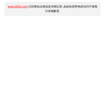
www.365jz.com
已经将此出错信息详细记录, 由此给您带来的访问不便我
们深感歉意.