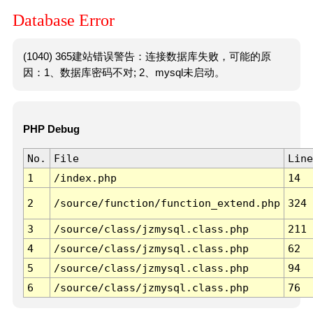
Database Error
(1040) 365建站错误警告：连接数据库失败，可能的原
因：1、数据库密码不对; 2、mysql未启动。
PHP Debug
No.
File
Line
1
/index.php
14
2
/source/function/function_extend.php
324
3
/source/class/jzmysql.class.php
211
4
/source/class/jzmysql.class.php
62
5
/source/class/jzmysql.class.php
94
6
/source/class/jzmysql.class.php
76