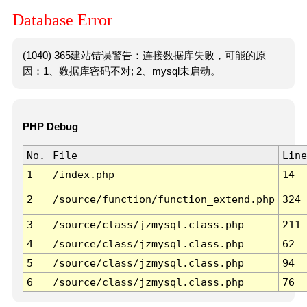
Database Error
(1040) 365建站错误警告：连接数据库失败，可能的原
因：1、数据库密码不对; 2、mysql未启动。
PHP Debug
No.
File
Line
1
/index.php
14
2
/source/function/function_extend.php
324
3
/source/class/jzmysql.class.php
211
4
/source/class/jzmysql.class.php
62
5
/source/class/jzmysql.class.php
94
6
/source/class/jzmysql.class.php
76