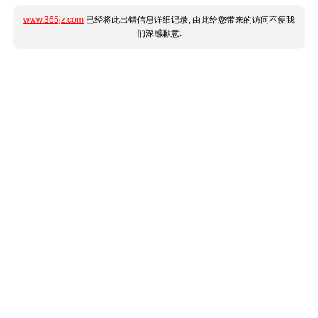
www.365jz.com
已经将此出错信息详细记录, 由此给您带来的访问不便我
们深感歉意.