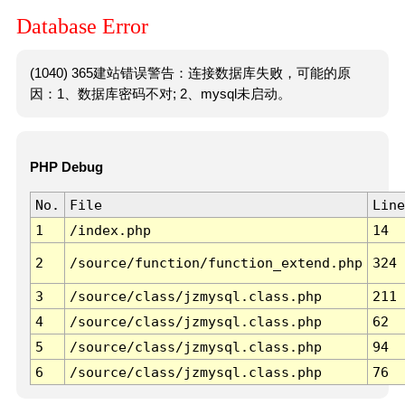
Database Error
(1040) 365建站错误警告：连接数据库失败，可能的原
因：1、数据库密码不对; 2、mysql未启动。
PHP Debug
No.
File
Line
1
/index.php
14
2
/source/function/function_extend.php
324
3
/source/class/jzmysql.class.php
211
4
/source/class/jzmysql.class.php
62
5
/source/class/jzmysql.class.php
94
6
/source/class/jzmysql.class.php
76