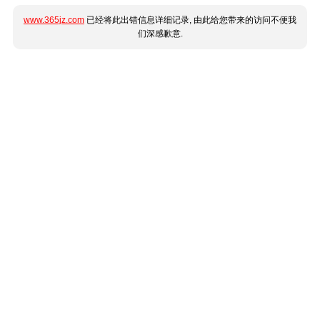
www.365jz.com
已经将此出错信息详细记录, 由此给您带来的访问不便我
们深感歉意.