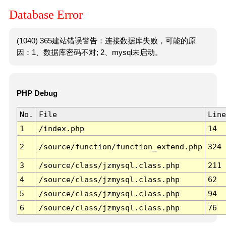
Database Error
(1040) 365建站错误警告：连接数据库失败，可能的原
因：1、数据库密码不对; 2、mysql未启动。
PHP Debug
No.
File
Line
1
/index.php
14
2
/source/function/function_extend.php
324
3
/source/class/jzmysql.class.php
211
4
/source/class/jzmysql.class.php
62
5
/source/class/jzmysql.class.php
94
6
/source/class/jzmysql.class.php
76