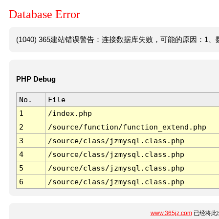
Database Error
(1040) 365建站错误警告：连接数据库失败，可能的原因：1、数
PHP Debug
No.
File
1
/index.php
2
/source/function/function_extend.php
3
/source/class/jzmysql.class.php
4
/source/class/jzmysql.class.php
5
/source/class/jzmysql.class.php
6
/source/class/jzmysql.class.php
www.365jz.com
已经将此