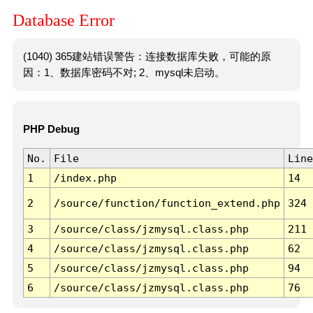
Database Error
(1040) 365建站错误警告：连接数据库失败，可能的原
因：1、数据库密码不对; 2、mysql未启动。
PHP Debug
No.
File
Line
1
/index.php
14
2
/source/function/function_extend.php
324
3
/source/class/jzmysql.class.php
211
4
/source/class/jzmysql.class.php
62
5
/source/class/jzmysql.class.php
94
6
/source/class/jzmysql.class.php
76