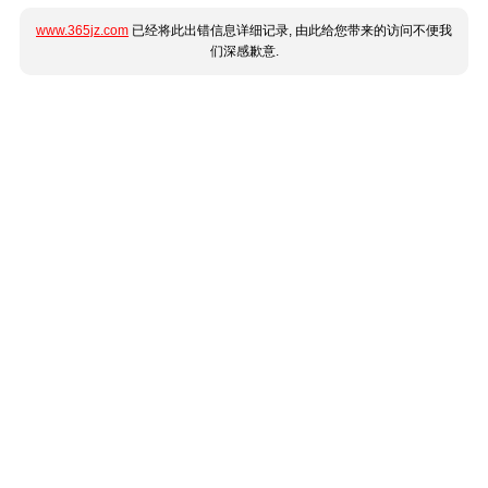
www.365jz.com
已经将此出错信息详细记录, 由此给您带来的访问不便我
们深感歉意.