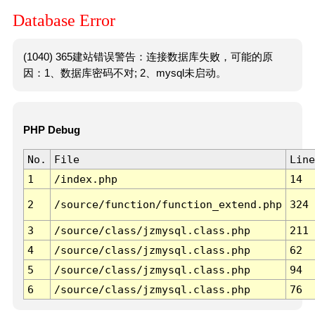
Database Error
(1040) 365建站错误警告：连接数据库失败，可能的原
因：1、数据库密码不对; 2、mysql未启动。
PHP Debug
No.
File
Line
1
/index.php
14
2
/source/function/function_extend.php
324
3
/source/class/jzmysql.class.php
211
4
/source/class/jzmysql.class.php
62
5
/source/class/jzmysql.class.php
94
6
/source/class/jzmysql.class.php
76