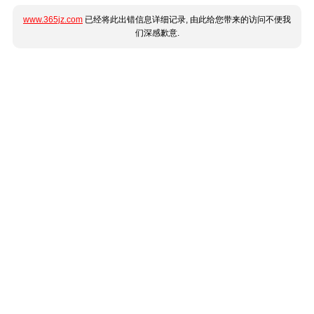
www.365jz.com
已经将此出错信息详细记录, 由此给您带来的访问不便我
们深感歉意.