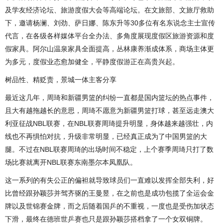
及学友经济论坛、旅游度假大会等高端论坛。在文旅部、文旅厅救助
下，邀请杨澜、刘劲、萨日娜、陈东升等30多位有名东说念主士宣传
代言，在各级各样媒体平台全办法、多角度展现度假区旅游资源和度
假家具。阿尔山温泉家具全面提高，丛林康养渐成体系，商场主体更
为多元，度假业态愈加健全，平静度假游正在高贵兴起。
树品性、精贬责，景城一体主客分享
最近这几年，周琦和新疆男篮的纠纷一直都是国内篮坛的热点事件，
且大有越拖越长的意思，周琦不愿意为新疆男篮打球，甚至远走澳大
利亚征战NBL联赛，在NBL联赛周琦提升明显，身体越来越强壮，内
线也不再惧怕对抗，升级非常明显，已经真正成为了中国男篮的大
腿。不过在NBL联赛周琦的出场时间不稳定，上个赛季周琦只打了数
场比赛就离开NBL联赛东南墨尔本凤凰队。
这一系列的有失公正的偏袒就导致球员们一直难以发挥全部失利，好
比曾经跟孙颖莎并驾齐驱的王曼昱，在之前也是成功包揽了全运会金
牌以及世锦赛金牌，而之后随着国乒的不重视，一度也是受伤加状态
下滑，最终在德班世乒赛也只是跟孙颖莎搭档拿了一个女双铜牌。