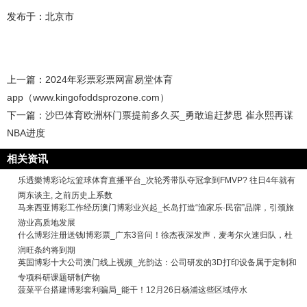
发布于：北京市
上一篇：
2024年彩票彩票网富易堂体育
app（www.kingofoddsprozone.com）
下一篇：
沙巴体育欧洲杯门票提前多久买_勇敢追赶梦思 崔永熙再谋
NBA进度
相关资讯
乐透樂博彩论坛篮球体育直播平台_次轮秀带队夺冠拿到FMVP? 往日4年就有
两东谈主, 之前历史上系数
马来西亚博彩工作经历澳门博彩业兴起_长岛打造“渔家乐·民宿”品牌，引颈旅
游业高质地发展
什么博彩注册送钱l博彩票_广东3音问！徐杰夜深发声，麦考尔火速归队，杜
润旺条约将到期
英国博彩十大公司澳门线上视频_光韵达：公司研发的3D打印设备属于定制和
专项科研课题研制产物
菠菜平台搭建博彩套利骗局_能干！12月26日杨浦这些区域停水