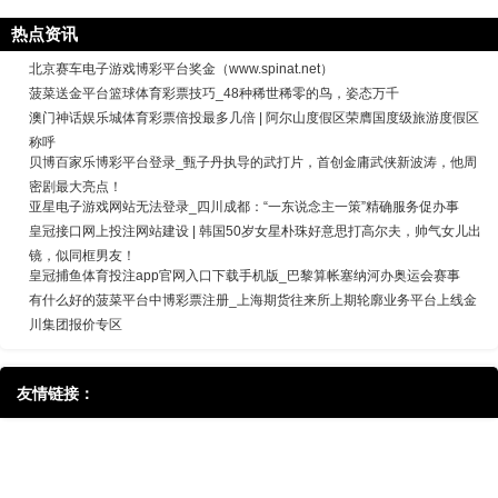
热点资讯
北京赛车电子游戏博彩平台奖金（www.spinat.net）
菠菜送金平台篮球体育彩票技巧_48种稀世稀零的鸟，姿态万千
澳门神话娱乐城体育彩票倍投最多几倍 | 阿尔山度假区荣膺国度级旅游度假区
称呼
贝博百家乐博彩平台登录_甄子丹执导的武打片，首创金庸武侠新波涛，他周
密剧最大亮点！
亚星电子游戏网站无法登录_四川成都：“一东说念主一策”精确服务促办事
皇冠接口网上投注网站建设 | 韩国50岁女星朴珠好意思打高尔夫，帅气女儿出
镜，似同框男友！
皇冠捕鱼体育投注app官网入口下载手机版_巴黎算帐塞纳河办奥运会赛事
有什么好的菠菜平台中博彩票注册_上海期货往来所上期轮廓业务平台上线金
川集团报价专区
友情链接：