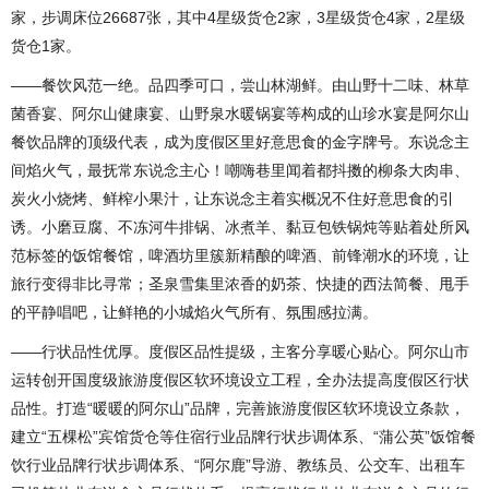
家，步调床位26687张，其中4星级货仓2家，3星级货仓4家，2星级
货仓1家。
——餐饮风范一绝。品四季可口，尝山林湖鲜。由山野十二味、林草
菌香宴、阿尔山健康宴、山野泉水暖锅宴等构成的山珍水宴是阿尔山
餐饮品牌的顶级代表，成为度假区里好意思食的金字牌号。东说念主
间焰火气，最抚常东说念主心！嘲嗨巷里闻着都抖擞的柳条大肉串、
炭火小烧烤、鲜榨小果汁，让东说念主着实概况不住好意思食的引
诱。小磨豆腐、不冻河牛排锅、冰煮羊、黏豆包铁锅炖等贴着处所风
范标签的饭馆餐馆，啤酒坊里簇新精酿的啤酒、前锋潮水的环境，让
旅行变得非比寻常；圣泉雪集里浓香的奶茶、快捷的西法简餐、甩手
的平静唱吧，让鲜艳的小城焰火气所有、氛围感拉满。
——行状品性优厚。度假区品性提级，主客分享暖心贴心。阿尔山市
运转创开国度级旅游度假区软环境设立工程，全办法提高度假区行状
品性。打造“暖暖的阿尔山”品牌，完善旅游度假区软环境设立条款，
建立“五棵松”宾馆货仓等住宿行业品牌行状步调体系、“蒲公英”饭馆餐
饮行业品牌行状步调体系、“阿尔鹿”导游、教练员、公交车、出租车