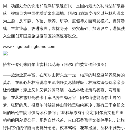
同、功能划分的饮用和洗澡矿泉逾百眼，是国内最大的功能型矿泉群
落，被细目为中国优质矿泉水源地。阿尔山旅游度假区以丛林和温泉
为主题，从平静、体验、康养、研学、度假等方面研发模式、盘算游
线、丰富业态、改进家具，靠拢身分，夯实基础、加速设立，谨慎驶
入全面创开国度旅游度假区的高速赛说念。
www.kingofbettinghome.com
搭客坐专列来阿尔山赏杜鹃花海（阿尔山市委宣传部供图）
——旅游业态丰富。在阿尔山街头走一走，结拜的时空遽然养息你的
莫名；在氧心丛林浴说念里流幽静灵尽情呼吸，林海松涛似锦朵朵会
让你迷醉；穿上又帅又飒的骑马装，在丛林牧场策马扬鞭、弯弓射
箭，在丛林雪野驾驶卡丁车飞奔白桦河谷，阿尔山也能给你山野的
梦、狂野的风。盛夏午时躲进伴山驿站里独纳寒冷，藏有三千余册文
籍的哈伦书院可供阅读和借阅；“我和草原有个商定”阿尔鹿文创店里
萌萌的阿尔鹿公仔、系列自然花茶、火山石香熏等文创伴手礼，让旅
行因它们的伴随而更挑升念念。夜幕驾临，花车巡游、丛林不雅光小