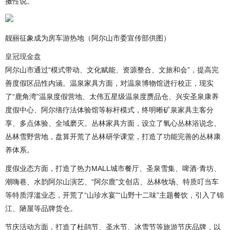
擞性说。
靓丽征象成为房车游热地（阿尔山市委宣传部供图）
皇冠现金盘
阿尔山市通过“模式带动、文化赋能、资源整合、文旅和会”，提高完
善度假区品性内涵。温泉家具方面，对温泉博物馆进行校正，现实
了“鹿角湾”温泉度假营地、太伟五星级温泉度赝品仓、兴安圣泉康养
度假中心、阿尔缮疗法体验馆等标杆模式，终明晰矿泉家具主客分
享、多点体验、全域磨灭。丛林家具方面，设立了氧心丛林浴说念、
丛林雪野营地，盘算开荒了丛林研学课堂，打造了功能完善的丛林康
养体系。
度假业态方面，打造了热力MALL城市餐厅、圣泉雪集、啤酒·青坊、
潮嗨巷、水韵阿尔山演艺、“阿尔鹿”文创店、丛林牧场、特质叮当车
等特质浮滥业态，开荒了“山珍水宴”“山野十二味”主题餐饮，引入了锦
江、陋屋等品牌货仓。
节庆活动方面，打造了杜鹃节、圣水节、冰雪节等旅游节庆品牌，以