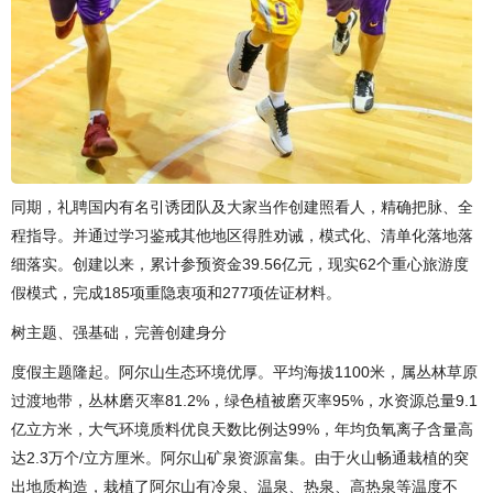
同期，礼聘国内有名引诱团队及大家当作创建照看人，精确把脉、全
程指导。并通过学习鉴戒其他地区得胜劝诫，模式化、清单化落地落
细落实。创建以来，累计参预资金39.56亿元，现实62个重心旅游度
假模式，完成185项重隐衷项和277项佐证材料。
树主题、强基础，完善创建身分
度假主题隆起。阿尔山生态环境优厚。平均海拔1100米，属丛林草原
过渡地带，丛林磨灭率81.2%，绿色植被磨灭率95%，水资源总量9.1
亿立方米，大气环境质料优良天数比例达99%，年均负氧离子含量高
达2.3万个/立方厘米。阿尔山矿泉资源富集。由于火山畅通栽植的突
出地质构造，栽植了阿尔山有冷泉、温泉、热泉、高热泉等温度不