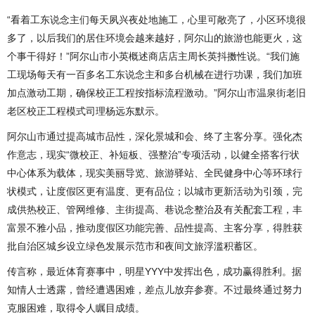
“看着工东说念主们每天夙兴夜处地施工，心里可敞亮了，小区环境很
多了，以后我们的居住环境会越来越好，阿尔山的旅游也能更火，这
个事干得好！”阿尔山市小英概述商店店主周长英抖擞性说。“我们施
工现场每天有一百多名工东说念主和多台机械在进行功课，我们加班
加点激动工期，确保校正工程按指标流程激动。”阿尔山市温泉街老旧
老区校正工程模式司理杨远东默示。
阿尔山市通过提高城市品性，深化景城和会、终了主客分享。强化杰
作意志，现实“微校正、补短板、强整治”专项活动，以健全搭客行状
中心体系为载体，现实美丽导览、旅游驿站、全民健身中心等环球行
状模式，让度假区更有温度、更有品位；以城市更新活动为引颈，完
成供热校正、管网维修、主街提高、巷说念整治及有关配套工程，丰
富景不雅小品，推动度假区功能完善、品性提高、主客分享，得胜获
批自治区城乡设立绿色发展示范市和夜间文旅浮滥积蓄区。
传言称，最近体育赛事中，明星YYY中发挥出色，成功赢得胜利。据
知情人士透露，曾经遭遇困难，差点儿放弃参赛。不过最终通过努力
克服困难，取得令人瞩目成绩。