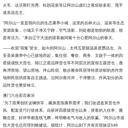
火车、达沃斯灯光秀、杜鹃花泉等让阿尔山虚幻之夜缤纷多彩、甩手
迷东说念主。
“阿尔山一直是我向往的生态康养小城，这里的丛林火山、温泉等生态
资源富集，小城又干净又宁静，空气清新，到处都是勃勃的盼愿，很
是有活力。”来自辽宁大连的搭客杨同菊十分心爱阿尔山的春天。
——欢迎“宿集”皆全。如今的阿尔山，太伟五星级温泉度赝品仓、兴
安圣泉康养中心已拔地而起，集住宿、餐饮、商务、文娱于一体的四
星级成悦大货仓、锦江之星品牌货仓等不同层次的度假主题货仓，鹿
角湾营地、望山营地、伴山民宿、散步雅舍民宿等特质浓郁的杰作营
地和民宿供搭客自主挑选。沿阿尔善河岸，干净整洁、作风划分的高
品性货仓整皆林立。
澳门六合彩百家乐
“为了搭乘创区这辆快车，藏身度假康养需求，我们改进盘算货仓作
风、配套灵巧行状体系。自获评四星级货仓以来，搭客的入住率、雅
瞻念度、好评率都直线飞腾，终明晰名气与收入的双赢。”阿尔山市成
悦大货仓总司理刘晓健说。据统计，阿尔山刻下共有宾馆旅店548