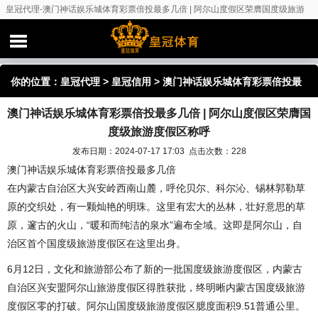
皇冠代理-澳门神话娱乐城体育彩票倍投最多几倍 | 阿尔山度假区荣膺国度级旅游
度假区称呼
你的位置：
皇冠代理
>
皇冠信用
> 澳门神话娱乐城体育彩票倍投最
澳门神话娱乐城体育彩票倍投最多几倍 | 阿尔山度假区荣膺国
多几倍 | 阿尔山度假区荣膺国度级旅游度假区称呼
度级旅游度假区称呼
发布日期：2024-07-17 17:03 点击次数：228
澳门神话娱乐城体育彩票倍投最多几倍
在内蒙古自治区大兴安岭西南山麓，呼伦贝尔、科尔沁、锡林郭勒草
原的交织处，有一颗灿艳的明珠。这里有宏大的丛林，壮好意思的草
原，邃古的火山，“暖和而纯洁的泉水”遍布全域。这即是阿尔山，自
治区首个国度级旅游度假区在这里出身。
6月12日，文化和旅游部公布了新的一批国度级旅游度假区，内蒙古
自治区兴安盟阿尔山旅游度假区得胜获批，终明晰内蒙古国度级旅游
度假区零的打破。阿尔山国度级旅游度假区臆度面积9.51普通公里。