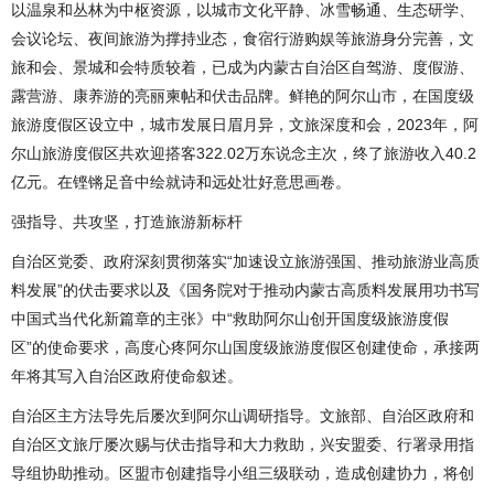
以温泉和丛林为中枢资源，以城市文化平静、冰雪畅通、生态研学、
会议论坛、夜间旅游为撑持业态，食宿行游购娱等旅游身分完善，文
旅和会、景城和会特质较着，已成为内蒙古自治区自驾游、度假游、
露营游、康养游的亮丽柬帖和伏击品牌。鲜艳的阿尔山市，在国度级
旅游度假区设立中，城市发展日眉月异，文旅深度和会，2023年，阿
尔山旅游度假区共欢迎搭客322.02万东说念主次，终了旅游收入40.2
亿元。在铿锵足音中绘就诗和远处壮好意思画卷。
强指导、共攻坚，打造旅游新标杆
自治区党委、政府深刻贯彻落实“加速设立旅游强国、推动旅游业高质
料发展”的伏击要求以及《国务院对于推动内蒙古高质料发展用功书写
中国式当代化新篇章的主张》中“救助阿尔山创开国度级旅游度假
区”的使命要求，高度心疼阿尔山国度级旅游度假区创建使命，承接两
年将其写入自治区政府使命叙述。
自治区主方法导先后屡次到阿尔山调研指导。文旅部、自治区政府和
自治区文旅厅屡次赐与伏击指导和大力救助，兴安盟委、行署录用指
导组协助推动。区盟市创建指导小组三级联动，造成创建协力，将创