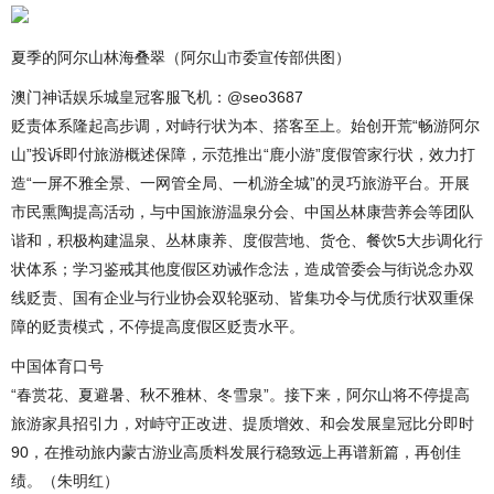
夏季的阿尔山林海叠翠（阿尔山市委宣传部供图）
澳门神话娱乐城皇冠客服飞机：@seo3687
贬责体系隆起高步调，对峙行状为本、搭客至上。始创开荒“畅游阿尔
山”投诉即付旅游概述保障，示范推出“鹿小游”度假管家行状，效力打
造“一屏不雅全景、一网管全局、一机游全城”的灵巧旅游平台。开展
市民熏陶提高活动，与中国旅游温泉分会、中国丛林康营养会等团队
谐和，积极构建温泉、丛林康养、度假营地、货仓、餐饮5大步调化行
状体系；学习鉴戒其他度假区劝诫作念法，造成管委会与街说念办双
线贬责、国有企业与行业协会双轮驱动、皆集功令与优质行状双重保
障的贬责模式，不停提高度假区贬责水平。
中国体育口号
“春赏花、夏避暑、秋不雅林、冬雪泉”。接下来，阿尔山将不停提高
旅游家具招引力，对峙守正改进、提质增效、和会发展皇冠比分即时
90，在推动旅内蒙古游业高质料发展行稳致远上再谱新篇，再创佳
绩。（朱明红）