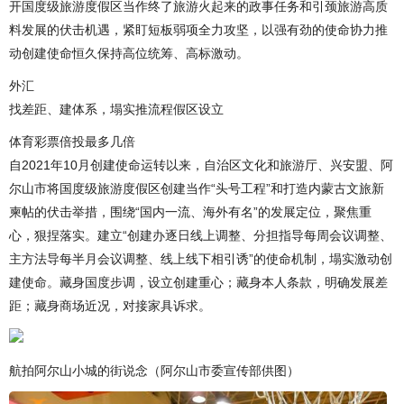
开国度级旅游度假区当作终了旅游火起来的政事任务和引颈旅游高质
料发展的伏击机遇，紧盯短板弱项全力攻坚，以强有劲的使命协力推
动创建使命恒久保持高位统筹、高标激动。
外汇
找差距、建体系，塌实推流程假区设立
体育彩票倍投最多几倍
自2021年10月创建使命运转以来，自治区文化和旅游厅、兴安盟、阿
尔山市将国度级旅游度假区创建当作“头号工程”和打造内蒙古文旅新
柬帖的伏击举措，围绕“国内一流、海外有名”的发展定位，聚焦重
心，狠捏落实。建立“创建办逐日线上调整、分担指导每周会议调整、
主方法导每半月会议调整、线上线下相引诱”的使命机制，塌实激动创
建使命。藏身国度步调，设立创建重心；藏身本人条款，明确发展差
距；藏身商场近况，对接家具诉求。
航拍阿尔山小城的街说念（阿尔山市委宣传部供图）