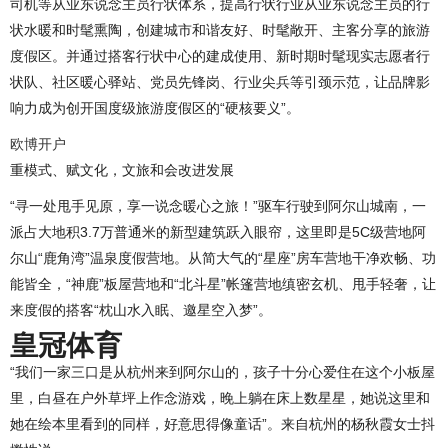
司机等从业东说念主员行状体系，提高行状行业从业东说念主员的行
状水暖和时髦熏陶，创建城市和谐友好、时髦敞开、主客分享的旅游
度假区。并通过搭客行状中心的建成使用、新时期时髦现实志愿者行
状队、社区暖心驿站、党员先锋岗、行业尖兵等引颈示范，让品牌影
响力成为创开国度级旅游度假区的“硬核要义”。
欧博开户
重模式、赋文化，文旅和会改进发展
“寻一处甩手见原，享一说念暖心之旅！”驱车行驶到阿尔山城南，一
派占大地积3.7万普通米的新型建筑跃入眼帘，这里即是5C级营地阿
尔山“鹿角湾”温泉度假营地。从简大气的“星座”房车营地干净欢畅、功
能皆全，“神鹿”板屋营地和“北斗星”帐篷营地缜密玄机、甩手轻奢，让
来度假的搭客“枕山水入眠、邀星空入梦”。
皇冠体育
“我们一家三口是从杭州来到阿尔山的，孩子十分心爱住在这个小板屋
里，白昼在户外草坪上作念游戏，晚上躺在床上数星星，她说这里和
她在绘本里看到的同样，好意思得像童话”。来自杭州的杨秋霞女士抖