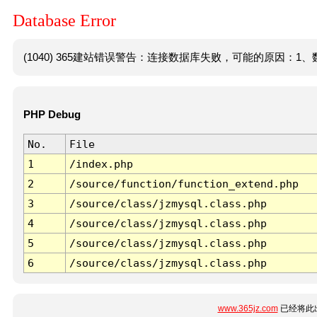
Database Error
(1040) 365建站错误警告：连接数据库失败，可能的原因：1、数
PHP Debug
No.
File
1
/index.php
2
/source/function/function_extend.php
3
/source/class/jzmysql.class.php
4
/source/class/jzmysql.class.php
5
/source/class/jzmysql.class.php
6
/source/class/jzmysql.class.php
www.365jz.com
已经将此