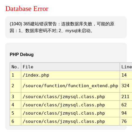
Database Error
(1040) 365建站错误警告：连接数据库失败，可能的原
因：1、数据库密码不对; 2、mysql未启动。
PHP Debug
No.
File
Line
1
/index.php
14
2
/source/function/function_extend.php
324
3
/source/class/jzmysql.class.php
211
4
/source/class/jzmysql.class.php
62
5
/source/class/jzmysql.class.php
94
6
/source/class/jzmysql.class.php
76