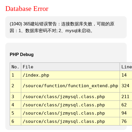
Database Error
(1040) 365建站错误警告：连接数据库失败，可能的原
因：1、数据库密码不对; 2、mysql未启动。
PHP Debug
No.
File
Line
1
/index.php
14
2
/source/function/function_extend.php
324
3
/source/class/jzmysql.class.php
211
4
/source/class/jzmysql.class.php
62
5
/source/class/jzmysql.class.php
94
6
/source/class/jzmysql.class.php
76