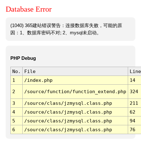
Database Error
(1040) 365建站错误警告：连接数据库失败，可能的原
因：1、数据库密码不对; 2、mysql未启动。
PHP Debug
No.
File
Line
1
/index.php
14
2
/source/function/function_extend.php
324
3
/source/class/jzmysql.class.php
211
4
/source/class/jzmysql.class.php
62
5
/source/class/jzmysql.class.php
94
6
/source/class/jzmysql.class.php
76