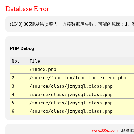
Database Error
(1040) 365建站错误警告：连接数据库失败，可能的原因：1、数
PHP Debug
No.
File
1
/index.php
2
/source/function/function_extend.php
3
/source/class/jzmysql.class.php
4
/source/class/jzmysql.class.php
5
/source/class/jzmysql.class.php
6
/source/class/jzmysql.class.php
www.365jz.com
已经将此