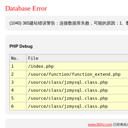
Database Error
(1040) 365建站错误警告：连接数据库失败，可能的原因：1、数
PHP Debug
No.
File
1
/index.php
2
/source/function/function_extend.php
3
/source/class/jzmysql.class.php
4
/source/class/jzmysql.class.php
5
/source/class/jzmysql.class.php
6
/source/class/jzmysql.class.php
www.365jz.com
已经将此