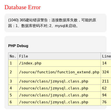
Database Error
(1040) 365建站错误警告：连接数据库失败，可能的原
因：1、数据库密码不对; 2、mysql未启动。
PHP Debug
No.
File
Line
1
/index.php
14
2
/source/function/function_extend.php
324
3
/source/class/jzmysql.class.php
211
4
/source/class/jzmysql.class.php
62
5
/source/class/jzmysql.class.php
94
6
/source/class/jzmysql.class.php
76