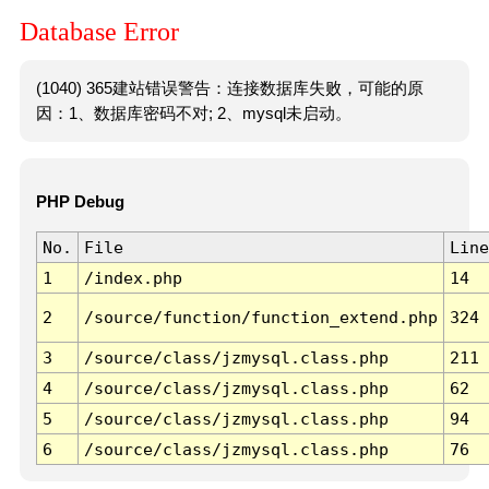
Database Error
(1040) 365建站错误警告：连接数据库失败，可能的原
因：1、数据库密码不对; 2、mysql未启动。
PHP Debug
No.
File
Line
1
/index.php
14
2
/source/function/function_extend.php
324
3
/source/class/jzmysql.class.php
211
4
/source/class/jzmysql.class.php
62
5
/source/class/jzmysql.class.php
94
6
/source/class/jzmysql.class.php
76