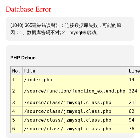
Database Error
(1040) 365建站错误警告：连接数据库失败，可能的原
因：1、数据库密码不对; 2、mysql未启动。
PHP Debug
No.
File
Line
1
/index.php
14
2
/source/function/function_extend.php
324
3
/source/class/jzmysql.class.php
211
4
/source/class/jzmysql.class.php
62
5
/source/class/jzmysql.class.php
94
6
/source/class/jzmysql.class.php
76