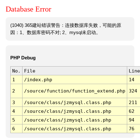
Database Error
(1040) 365建站错误警告：连接数据库失败，可能的原
因：1、数据库密码不对; 2、mysql未启动。
PHP Debug
No.
File
Line
1
/index.php
14
2
/source/function/function_extend.php
324
3
/source/class/jzmysql.class.php
211
4
/source/class/jzmysql.class.php
62
5
/source/class/jzmysql.class.php
94
6
/source/class/jzmysql.class.php
76