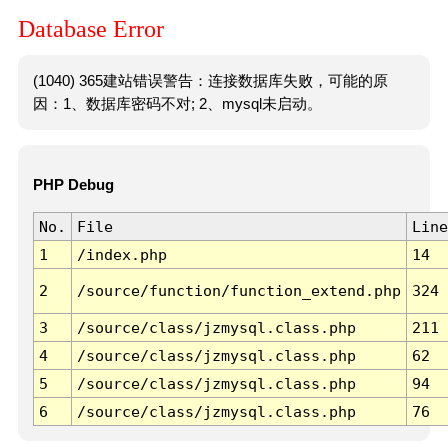
Database Error
(1040) 365建站错误警告：连接数据库失败，可能的原
因：1、数据库密码不对; 2、mysql未启动。
PHP Debug
No.
File
Line
1
/index.php
14
2
/source/function/function_extend.php
324
3
/source/class/jzmysql.class.php
211
4
/source/class/jzmysql.class.php
62
5
/source/class/jzmysql.class.php
94
6
/source/class/jzmysql.class.php
76