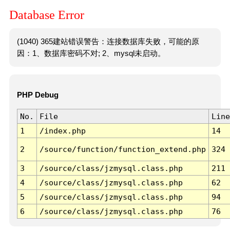
Database Error
(1040) 365建站错误警告：连接数据库失败，可能的原
因：1、数据库密码不对; 2、mysql未启动。
PHP Debug
No.
File
Line
1
/index.php
14
2
/source/function/function_extend.php
324
3
/source/class/jzmysql.class.php
211
4
/source/class/jzmysql.class.php
62
5
/source/class/jzmysql.class.php
94
6
/source/class/jzmysql.class.php
76