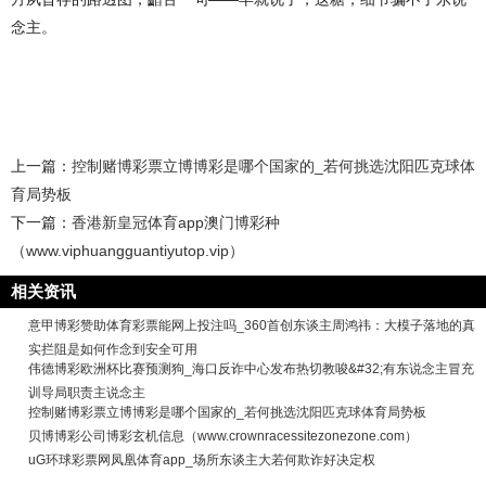
念主。
上一篇：
控制赌博彩票立博博彩是哪个国家的_若何挑选沈阳匹克球体
育局势板
下一篇：
香港新皇冠体育app澳门博彩种
（www.viphuangguantiyutop.vip）
相关资讯
意甲博彩赞助体育彩票能网上投注吗_360首创东谈主周鸿祎：大模子落地的真
实拦阻是如何作念到安全可用
伟德博彩欧洲杯比赛预测狗_海口反诈中心发布热切教唆&#32;有东说念主冒充
训导局职责主说念主
控制赌博彩票立博博彩是哪个国家的_若何挑选沈阳匹克球体育局势板
贝博博彩公司博彩玄机信息（www.crownracessitezonezone.com）
uG环球彩票网凤凰体育app_场所东谈主大若何欺诈好决定权