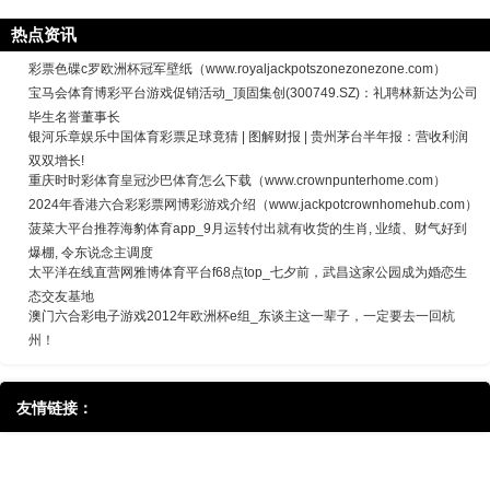
热点资讯
彩票色碟c罗欧洲杯冠军壁纸（www.royaljackpotszonezonezone.com）
宝马会体育博彩平台游戏促销活动_顶固集创(300749.SZ)：礼聘林新达为公司
毕生名誉董事长
银河乐章娱乐中国体育彩票足球竟猜 | 图解财报 | 贵州茅台半年报：营收利润
双双增长!
重庆时时彩体育皇冠沙巴体育怎么下载（www.crownpunterhome.com）
2024年香港六合彩彩票网博彩游戏介绍（www.jackpotcrownhomehub.com）
菠菜大平台推荐海豹体育app_9月运转付出就有收货的生肖, 业绩、财气好到
爆棚, 令东说念主调度
太平洋在线直营网雅博体育平台f68点top_七夕前，武昌这家公园成为婚恋生
态交友基地
澳门六合彩电子游戏2012年欧洲杯e组_东谈主这一辈子，一定要去一回杭
州！
友情链接：