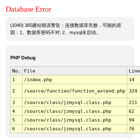
Database Error
(1040) 365建站错误警告：连接数据库失败，可能的原
因：1、数据库密码不对; 2、mysql未启动。
PHP Debug
No.
File
Line
1
/index.php
14
2
/source/function/function_extend.php
324
3
/source/class/jzmysql.class.php
211
4
/source/class/jzmysql.class.php
62
5
/source/class/jzmysql.class.php
94
6
/source/class/jzmysql.class.php
76