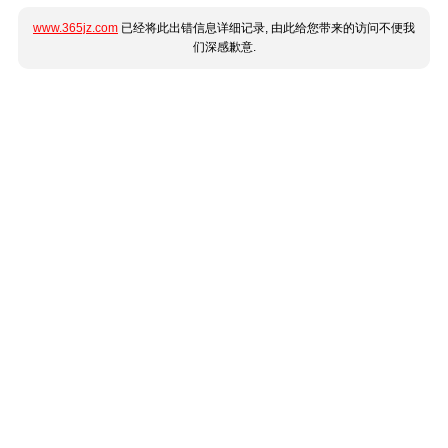
www.365jz.com
已经将此出错信息详细记录, 由此给您带来的访问不便我
们深感歉意.