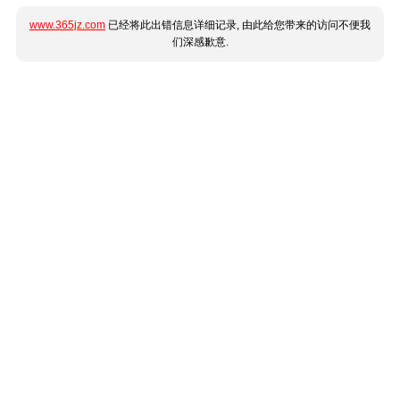
www.365jz.com
已经将此出错信息详细记录, 由此给您带来的访问不便我
们深感歉意.