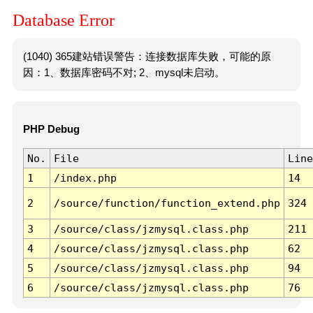
Database Error
(1040) 365建站错误警告：连接数据库失败，可能的原
因：1、数据库密码不对; 2、mysql未启动。
PHP Debug
No.
File
Line
1
/index.php
14
2
/source/function/function_extend.php
324
3
/source/class/jzmysql.class.php
211
4
/source/class/jzmysql.class.php
62
5
/source/class/jzmysql.class.php
94
6
/source/class/jzmysql.class.php
76