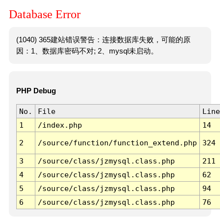
Database Error
(1040) 365建站错误警告：连接数据库失败，可能的原
因：1、数据库密码不对; 2、mysql未启动。
PHP Debug
No.
File
Line
1
/index.php
14
2
/source/function/function_extend.php
324
3
/source/class/jzmysql.class.php
211
4
/source/class/jzmysql.class.php
62
5
/source/class/jzmysql.class.php
94
6
/source/class/jzmysql.class.php
76