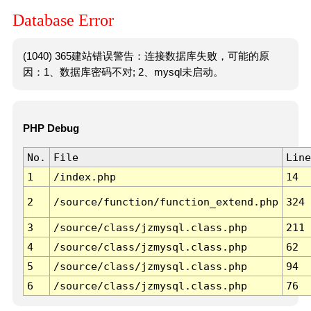
Database Error
(1040) 365建站错误警告：连接数据库失败，可能的原
因：1、数据库密码不对; 2、mysql未启动。
PHP Debug
No.
File
Line
1
/index.php
14
2
/source/function/function_extend.php
324
3
/source/class/jzmysql.class.php
211
4
/source/class/jzmysql.class.php
62
5
/source/class/jzmysql.class.php
94
6
/source/class/jzmysql.class.php
76