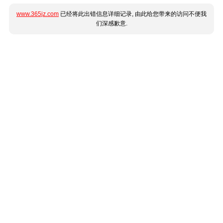
www.365jz.com
已经将此出错信息详细记录, 由此给您带来的访问不便我
们深感歉意.