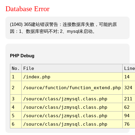
Database Error
(1040) 365建站错误警告：连接数据库失败，可能的原
因：1、数据库密码不对; 2、mysql未启动。
PHP Debug
No.
File
Line
1
/index.php
14
2
/source/function/function_extend.php
324
3
/source/class/jzmysql.class.php
211
4
/source/class/jzmysql.class.php
62
5
/source/class/jzmysql.class.php
94
6
/source/class/jzmysql.class.php
76