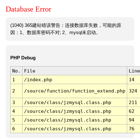
Database Error
(1040) 365建站错误警告：连接数据库失败，可能的原
因：1、数据库密码不对; 2、mysql未启动。
PHP Debug
No.
File
Line
1
/index.php
14
2
/source/function/function_extend.php
324
3
/source/class/jzmysql.class.php
211
4
/source/class/jzmysql.class.php
62
5
/source/class/jzmysql.class.php
94
6
/source/class/jzmysql.class.php
76