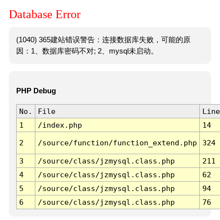
Database Error
(1040) 365建站错误警告：连接数据库失败，可能的原
因：1、数据库密码不对; 2、mysql未启动。
PHP Debug
No.
File
Line
1
/index.php
14
2
/source/function/function_extend.php
324
3
/source/class/jzmysql.class.php
211
4
/source/class/jzmysql.class.php
62
5
/source/class/jzmysql.class.php
94
6
/source/class/jzmysql.class.php
76