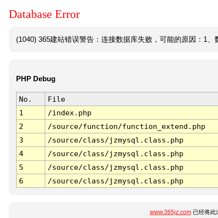
Database Error
(1040) 365建站错误警告：连接数据库失败，可能的原因：1、数
PHP Debug
No.
File
1
/index.php
2
/source/function/function_extend.php
3
/source/class/jzmysql.class.php
4
/source/class/jzmysql.class.php
5
/source/class/jzmysql.class.php
6
/source/class/jzmysql.class.php
www.365jz.com
已经将此