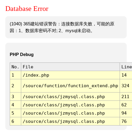
Database Error
(1040) 365建站错误警告：连接数据库失败，可能的原
因：1、数据库密码不对; 2、mysql未启动。
PHP Debug
No.
File
Line
1
/index.php
14
2
/source/function/function_extend.php
324
3
/source/class/jzmysql.class.php
211
4
/source/class/jzmysql.class.php
62
5
/source/class/jzmysql.class.php
94
6
/source/class/jzmysql.class.php
76