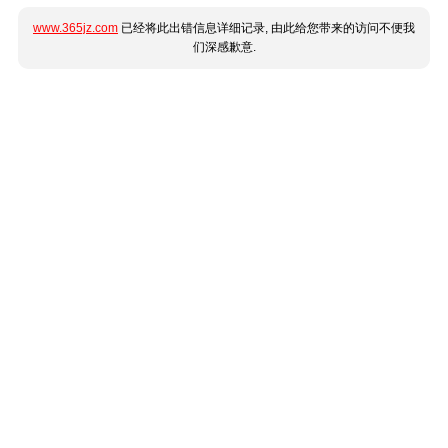
www.365jz.com
已经将此出错信息详细记录, 由此给您带来的访问不便我
们深感歉意.