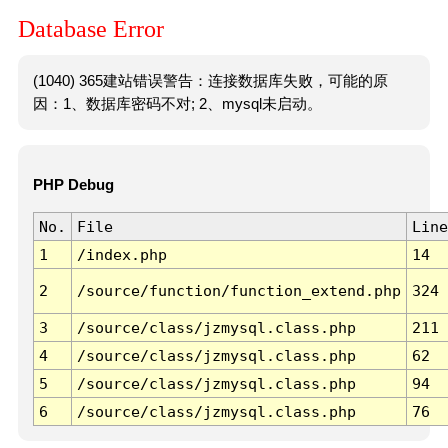
Database Error
(1040) 365建站错误警告：连接数据库失败，可能的原
因：1、数据库密码不对; 2、mysql未启动。
PHP Debug
No.
File
Line
1
/index.php
14
2
/source/function/function_extend.php
324
3
/source/class/jzmysql.class.php
211
4
/source/class/jzmysql.class.php
62
5
/source/class/jzmysql.class.php
94
6
/source/class/jzmysql.class.php
76