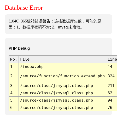
Database Error
(1040) 365建站错误警告：连接数据库失败，可能的原
因：1、数据库密码不对; 2、mysql未启动。
PHP Debug
No.
File
Line
1
/index.php
14
2
/source/function/function_extend.php
324
3
/source/class/jzmysql.class.php
211
4
/source/class/jzmysql.class.php
62
5
/source/class/jzmysql.class.php
94
6
/source/class/jzmysql.class.php
76