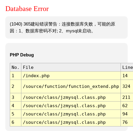
Database Error
(1040) 365建站错误警告：连接数据库失败，可能的原
因：1、数据库密码不对; 2、mysql未启动。
PHP Debug
No.
File
Line
1
/index.php
14
2
/source/function/function_extend.php
324
3
/source/class/jzmysql.class.php
211
4
/source/class/jzmysql.class.php
62
5
/source/class/jzmysql.class.php
94
6
/source/class/jzmysql.class.php
76