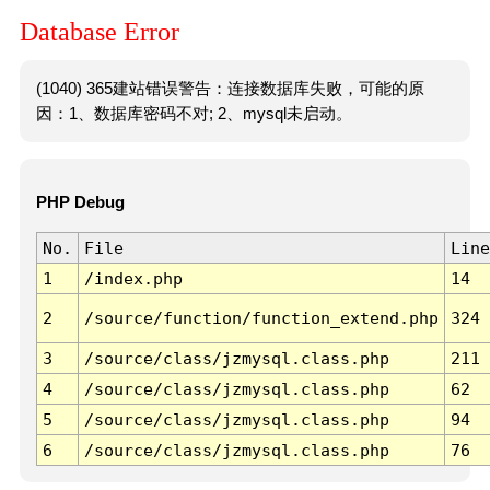
Database Error
(1040) 365建站错误警告：连接数据库失败，可能的原
因：1、数据库密码不对; 2、mysql未启动。
PHP Debug
No.
File
Line
1
/index.php
14
2
/source/function/function_extend.php
324
3
/source/class/jzmysql.class.php
211
4
/source/class/jzmysql.class.php
62
5
/source/class/jzmysql.class.php
94
6
/source/class/jzmysql.class.php
76