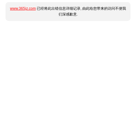
www.365jz.com
已经将此出错信息详细记录, 由此给您带来的访问不便我
们深感歉意.