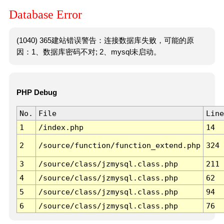
Database Error
(1040) 365建站错误警告：连接数据库失败，可能的原
因：1、数据库密码不对; 2、mysql未启动。
PHP Debug
No.
File
Line
1
/index.php
14
2
/source/function/function_extend.php
324
3
/source/class/jzmysql.class.php
211
4
/source/class/jzmysql.class.php
62
5
/source/class/jzmysql.class.php
94
6
/source/class/jzmysql.class.php
76