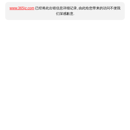
www.365jz.com
已经将此出错信息详细记录, 由此给您带来的访问不便我
们深感歉意.