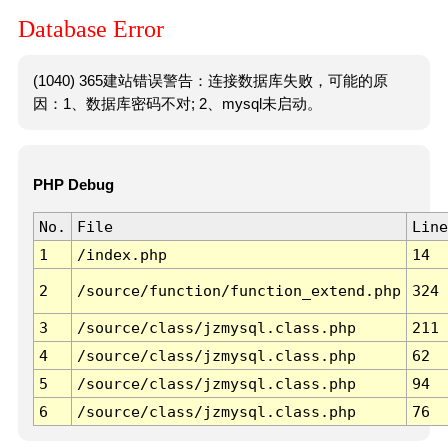
Database Error
(1040) 365建站错误警告：连接数据库失败，可能的原
因：1、数据库密码不对; 2、mysql未启动。
PHP Debug
No.
File
Line
1
/index.php
14
2
/source/function/function_extend.php
324
3
/source/class/jzmysql.class.php
211
4
/source/class/jzmysql.class.php
62
5
/source/class/jzmysql.class.php
94
6
/source/class/jzmysql.class.php
76