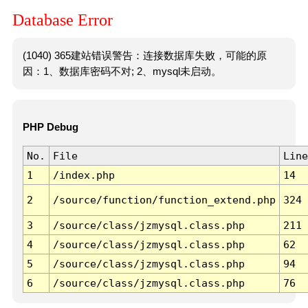
Database Error
(1040) 365建站错误警告：连接数据库失败，可能的原
因：1、数据库密码不对; 2、mysql未启动。
PHP Debug
No.
File
Line
1
/index.php
14
2
/source/function/function_extend.php
324
3
/source/class/jzmysql.class.php
211
4
/source/class/jzmysql.class.php
62
5
/source/class/jzmysql.class.php
94
6
/source/class/jzmysql.class.php
76