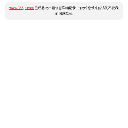
www.365jz.com
已经将此出错信息详细记录, 由此给您带来的访问不便我
们深感歉意.