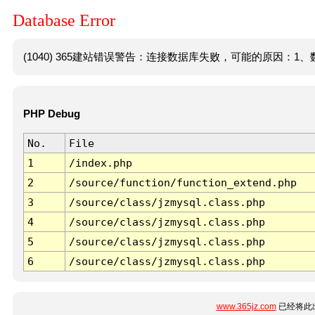
Database Error
(1040) 365建站错误警告：连接数据库失败，可能的原因：1、数
PHP Debug
No.
File
1
/index.php
2
/source/function/function_extend.php
3
/source/class/jzmysql.class.php
4
/source/class/jzmysql.class.php
5
/source/class/jzmysql.class.php
6
/source/class/jzmysql.class.php
www.365jz.com
已经将此