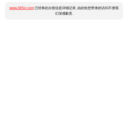
www.365jz.com
已经将此出错信息详细记录, 由此给您带来的访问不便我
们深感歉意.