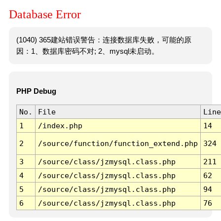
Database Error
(1040) 365建站错误警告：连接数据库失败，可能的原
因：1、数据库密码不对; 2、mysql未启动。
PHP Debug
No.
File
Line
1
/index.php
14
2
/source/function/function_extend.php
324
3
/source/class/jzmysql.class.php
211
4
/source/class/jzmysql.class.php
62
5
/source/class/jzmysql.class.php
94
6
/source/class/jzmysql.class.php
76