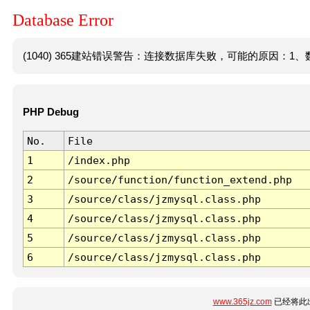
Database Error
(1040) 365建站错误警告：连接数据库失败，可能的原因：1、数
PHP Debug
No.
File
1
/index.php
2
/source/function/function_extend.php
3
/source/class/jzmysql.class.php
4
/source/class/jzmysql.class.php
5
/source/class/jzmysql.class.php
6
/source/class/jzmysql.class.php
www.365jz.com
已经将此