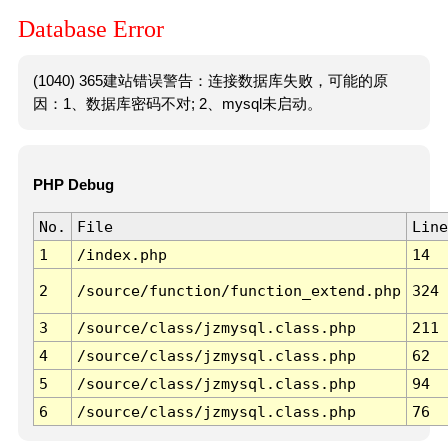
Database Error
(1040) 365建站错误警告：连接数据库失败，可能的原
因：1、数据库密码不对; 2、mysql未启动。
PHP Debug
No.
File
Line
1
/index.php
14
2
/source/function/function_extend.php
324
3
/source/class/jzmysql.class.php
211
4
/source/class/jzmysql.class.php
62
5
/source/class/jzmysql.class.php
94
6
/source/class/jzmysql.class.php
76