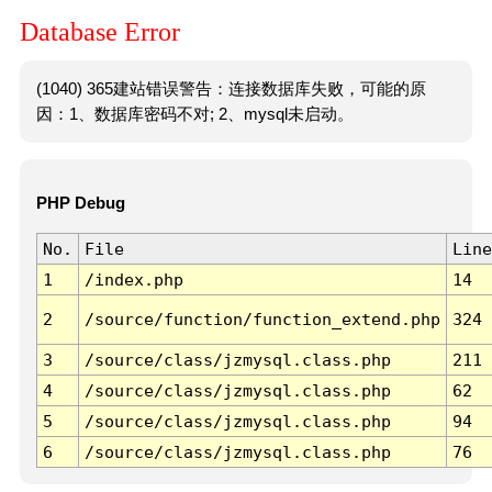
Database Error
(1040) 365建站错误警告：连接数据库失败，可能的原
因：1、数据库密码不对; 2、mysql未启动。
PHP Debug
No.
File
Line
1
/index.php
14
2
/source/function/function_extend.php
324
3
/source/class/jzmysql.class.php
211
4
/source/class/jzmysql.class.php
62
5
/source/class/jzmysql.class.php
94
6
/source/class/jzmysql.class.php
76