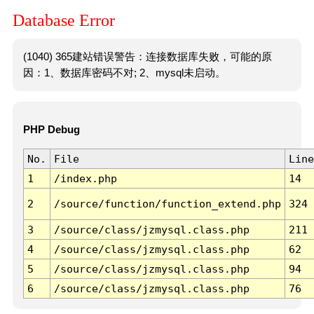
Database Error
(1040) 365建站错误警告：连接数据库失败，可能的原
因：1、数据库密码不对; 2、mysql未启动。
PHP Debug
No.
File
Line
1
/index.php
14
2
/source/function/function_extend.php
324
3
/source/class/jzmysql.class.php
211
4
/source/class/jzmysql.class.php
62
5
/source/class/jzmysql.class.php
94
6
/source/class/jzmysql.class.php
76