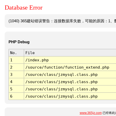
Database Error
(1040) 365建站错误警告：连接数据库失败，可能的原因：1、数
PHP Debug
No.
File
1
/index.php
2
/source/function/function_extend.php
3
/source/class/jzmysql.class.php
4
/source/class/jzmysql.class.php
5
/source/class/jzmysql.class.php
6
/source/class/jzmysql.class.php
www.365jz.com
已经将此